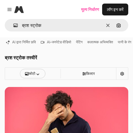
Magnific
मूल्य निर्धारण
लॉग इन करें
Close menu
साफ़
इमेज से ख
AI द्वारा निर्मित छवि
AI-जनरेटेड वीडियो
पेंटिंग
कलात्मक अभिव्यक्ति
पानी के रंग
ब्रश स्ट्रोक तस्वीरें
फोटो
फ़िल्टर