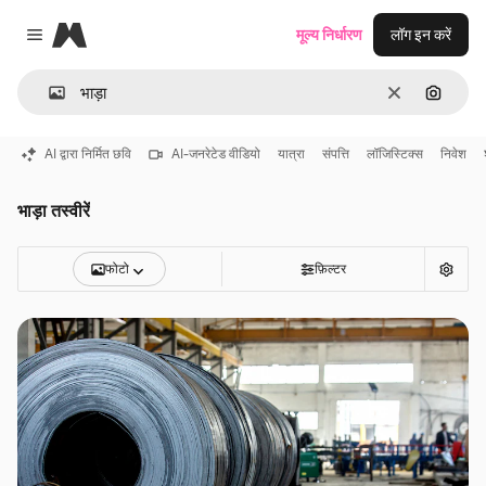
Magnific
मूल्य निर्धारण
लॉग इन करें
Close menu
साफ़
इमेज से ख
AI द्वारा निर्मित छवि
AI-जनरेटेड वीडियो
यात्रा
संपत्ति
लॉजिस्टिक्स
निवेश
भाड़ा तस्वीरें
फोटो
फ़िल्टर