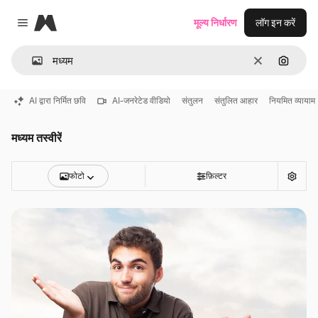
Magnific
मूल्य निर्धारण
लॉग इन करें
Close menu
साफ़
इमेज से ख
AI द्वारा निर्मित छवि
AI-जनरेटेड वीडियो
संतुलन
संतुलित आहार
नियमित व्यायाम
मध्यम तस्वीरें
फोटो
फ़िल्टर