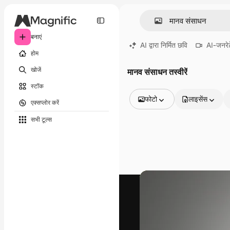
बनाएं
AI द्वारा निर्मित छवि
AI-जनरेट
होम
खोजें
मानव संसाधन तस्वीरें
स्टॉक
फोटो
लाइसेंस
एक्सप्लोर करें
सभी इमेज
सभी टूल्‍स
वेक्टर
चित्रण
फोटो
PSD
टेम्पलेट
मॉकअप
वीडियो
फ़ुटेज
मोशन ग्राफ़िक्स
वीडियो टेम्पलेट्स
आइकन
3D मॉडल
फ़ॉन्ट