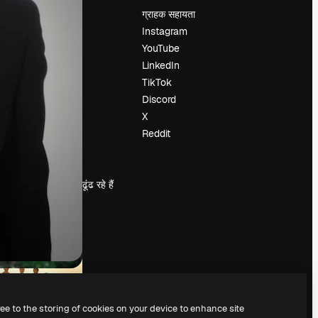
मूल्य निर्धारण
ग्राहक सहायता
हमारे बारे में
Instagram
रिव्यू
YouTube
करियर
LinkedIn
खोज रुझान
TikTok
ब्लॉग
Discord
घटनाक्रम
X
Slidesgo
Reddit
सामग्री बेचें
प्रेस कक्ष
magnific.ai ढूंढ रहे हैं
ree to the storing of cookies on your device to enhance site