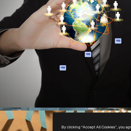
 बनाने के लिए क्रिएटिव प्लेटफॉर्म।
Spaces
Academy
ेज, एजेंसियों और स्टूडियो में 1
AI सहायक
दस्तावेज़ीकरण
ब्सक्राइबर।
एआई इमेज जेनरेटर
सहायता
AI वीडियो जनरेटर
उपयोग की शर्तें
एआई वॉयस जनरेटर
गोपनीयता नीति
स्टॉक सामग्री
ओरिजिनल्स
नया
MCP
कुकीज़ नीति
Claude/ChatGPT
नया
ट्रस्ट सेंटर
के लिए
एफिलिएट्स
एजेंट
नया
बिज़नेस
API
मोबाइल ऐप
सभी फ्रीपिक उपकरण
-
2026
Freepik Company S.L.U.
सर्वाधिकार सुरक्षित
.
By clicking “Accept All Cookies”, you ag