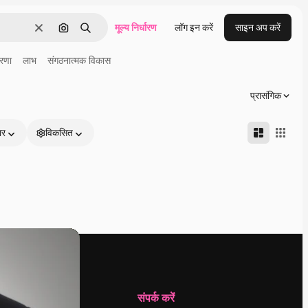
मूल्य निर्धारण
लॉग इन करें
साइन अप करें
साफ़
इमेज से खोजें
खोजें
ेरणा
लाभ
संगठनात्मक विकास
प्रासंगिक
ार
विकसित
कंपनी
संपर्क करें