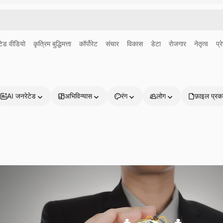
ेड वीडियो
कृत्रिम बुद्धिमत्ता
कॉर्पोरेट
संचार
विकास
डेटा
रोजगार
नेतृत्व
प्र
AI जनरेटेड
अभिविन्यास
रंग
लोग
फ़ाइल प्रक
प्रोडक्ट्स
शुरू करें