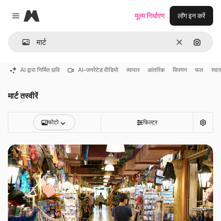
Magnific
मूल्य निर्धारण
लॉग इन करें
Close menu
साफ़
इमेज से ख
AI द्वारा निर्मित छवि
AI-जनरेटेड वीडियो
व्यापार
आंतरिक
विपणन
फल
स्वा
मार्ट तस्वीरें
फोटो
फ़िल्टर