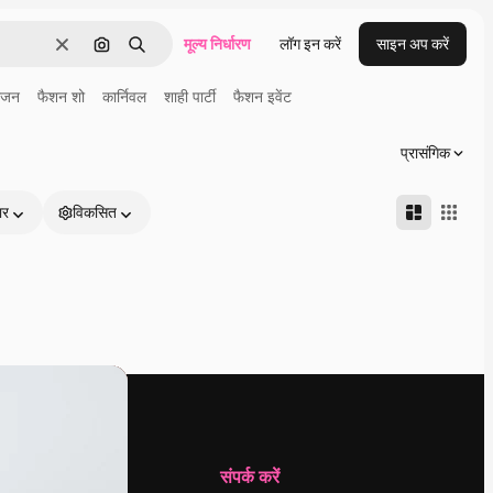
मूल्य निर्धारण
लॉग इन करें
साइन अप करें
साफ़
इमेज से खोजें
खोजें
ंजन
फैशन शो
कार्निवल
शाही पार्टी
फैशन इवेंट
प्रासंगिक
ार
विकसित
कंपनी
संपर्क करें