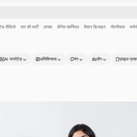
ेड वीडियो
रात की पार्टी
उत्सव
वेनिस कार्निवल
फैशन डिजाइन
गोपनीयता
मनोर
AI जनरेटेड
अभिविन्यास
रंग
लोग
फ़ाइल प्रक
प्रोडक्ट्स
शुरू करें