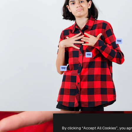
 बनाने के लिए क्रिएटिव प्लेटफॉर्म।
Spaces
Academy
ेज, एजेंसियों और स्टूडियो में 1
AI सहायक
दस्तावेज़ीकरण
ब्सक्राइबर।
एआई इमेज जेनरेटर
सहायता
AI वीडियो जनरेटर
उपयोग की शर्तें
एआई वॉयस जनरेटर
गोपनीयता नीति
स्टॉक सामग्री
ओरिजिनल्स
नया
MCP
कुकीज़ नीति
Claude/ChatGPT
नया
ट्रस्ट सेंटर
के लिए
एफिलिएट्स
एजेंट
नया
बिज़नेस
API
मोबाइल ऐप
सभी फ्रीपिक उपकरण
-
2026
Freepik Company S.L.U.
सर्वाधिकार सुरक्षित
.
By clicking “Accept All Cookies”, you ag