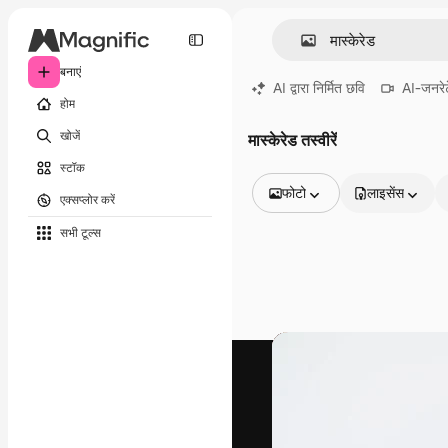
बनाएं
AI द्वारा निर्मित छवि
AI-जनरेट
होम
खोजें
मास्केरेड तस्वीरें
स्टॉक
फोटो
लाइसेंस
एक्सप्लोर करें
सभी इमेज
सभी टूल्‍स
वेक्टर
चित्रण
फोटो
PSD
टेम्पलेट
मॉकअप
वीडियो
फ़ुटेज
मोशन ग्राफ़िक्स
वीडियो टेम्पलेट्स
आइकन
3D मॉडल
फ़ॉन्ट