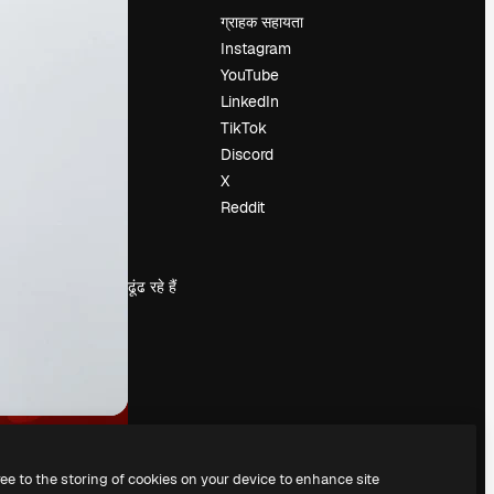
मूल्य निर्धारण
ग्राहक सहायता
हमारे बारे में
Instagram
रिव्यू
YouTube
करियर
LinkedIn
खोज रुझान
TikTok
ब्लॉग
Discord
घटनाक्रम
X
Slidesgo
Reddit
सामग्री बेचें
प्रेस कक्ष
magnific.ai ढूंढ रहे हैं
ree to the storing of cookies on your device to enhance site