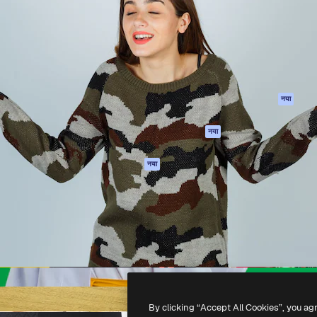
 बनाने के लिए क्रिएटिव प्लेटफॉर्म।
Spaces
Academy
ेज, एजेंसियों और स्टूडियो में 1
AI सहायक
दस्तावेज़ीकरण
ब्सक्राइबर।
एआई इमेज जेनरेटर
सहायता
AI वीडियो जनरेटर
उपयोग की शर्तें
एआई वॉयस जनरेटर
गोपनीयता नीति
स्टॉक सामग्री
ओरिजिनल्स
नया
MCP
कुकीज़ नीति
Claude/ChatGPT
नया
ट्रस्ट सेंटर
के लिए
एफिलिएट्स
एजेंट
नया
बिज़नेस
API
मोबाइल ऐप
सभी फ्रीपिक उपकरण
-
2026
Freepik Company S.L.U.
सर्वाधिकार सुरक्षित
.
By clicking “Accept All Cookies”, you ag