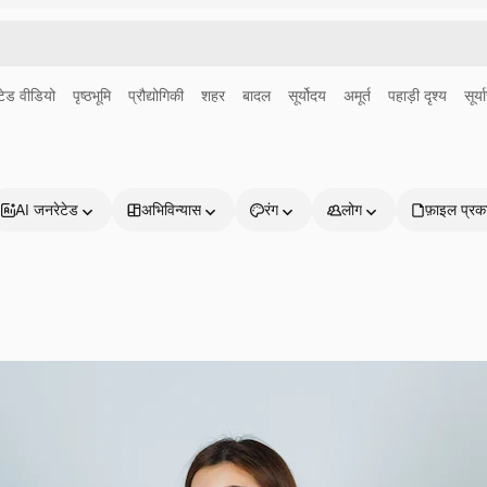
ेड वीडियो
पृष्ठभूमि
प्रौद्योगिकी
शहर
बादल
सूर्योदय
अमूर्त
पहाड़ी दृश्य
सूर्य
AI जनरेटेड
अभिविन्यास
रंग
लोग
फ़ाइल प्रक
प्रोडक्ट्स
शुरू करें