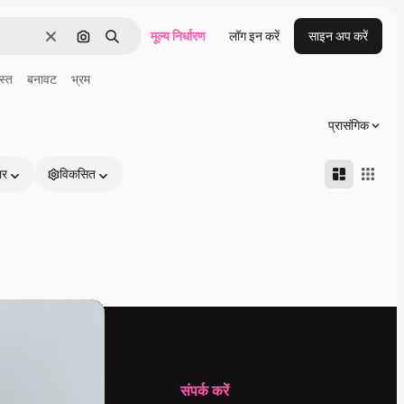
मूल्य निर्धारण
लॉग इन करें
साइन अप करें
साफ़
इमेज से खोजें
खोजें
ास्त
बनावट
भ्रम
प्रासंगिक
ार
विकसित
कंपनी
संपर्क करें