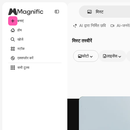
बनाएं
AI द्वारा निर्मित छवि
AI-जनरेट
होम
खोजें
मिस्ट तस्वीरें
स्टॉक
फोटो
लाइसेंस
एक्सप्लोर करें
सभी इमेज
सभी टूल्‍स
वेक्टर
चित्रण
फोटो
PSD
टेम्पलेट
मॉकअप
वीडियो
फ़ुटेज
मोशन ग्राफ़िक्स
वीडियो टेम्पलेट्स
आइकन
3D मॉडल
फ़ॉन्ट