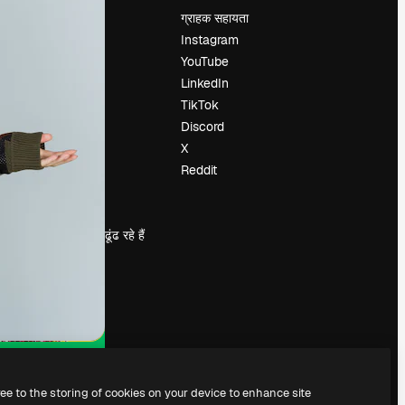
मूल्य निर्धारण
ग्राहक सहायता
हमारे बारे में
Instagram
रिव्यू
YouTube
करियर
LinkedIn
खोज रुझान
TikTok
ब्लॉग
Discord
घटनाक्रम
X
Slidesgo
Reddit
सामग्री बेचें
प्रेस कक्ष
magnific.ai ढूंढ रहे हैं
ree to the storing of cookies on your device to enhance site