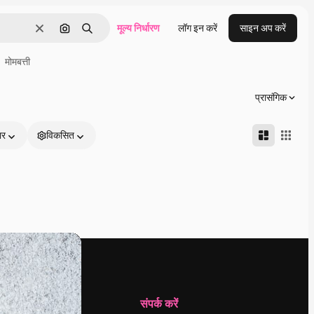
मूल्य निर्धारण
लॉग इन करें
साइन अप करें
साफ़
इमेज से खोजें
खोजें
मोमबत्ती
प्रासंगिक
ार
विकसित
कंपनी
संपर्क करें