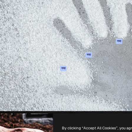
 बनाने के लिए क्रिएटिव प्लेटफॉर्म।
Spaces
Academy
ेज, एजेंसियों और स्टूडियो में 1
AI सहायक
दस्तावेज़ीकरण
ब्सक्राइबर।
एआई इमेज जेनरेटर
सहायता
AI वीडियो जनरेटर
उपयोग की शर्तें
एआई वॉयस जनरेटर
गोपनीयता नीति
स्टॉक सामग्री
ओरिजिनल्स
नया
MCP
कुकीज़ नीति
Claude/ChatGPT
नया
ट्रस्ट सेंटर
के लिए
एफिलिएट्स
एजेंट
नया
बिज़नेस
API
मोबाइल ऐप
सभी फ्रीपिक उपकरण
-
2026
Freepik Company S.L.U.
सर्वाधिकार सुरक्षित
.
By clicking “Accept All Cookies”, you ag