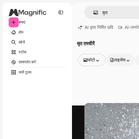
बनाएं
AI द्वारा निर्मित छवि
AI-जनरेट
होम
खोजें
मृत तस्वीरें
स्टॉक
फोटो
लाइसेंस
एक्सप्लोर करें
सभी इमेज
सभी टूल्‍स
वेक्टर
चित्रण
फोटो
PSD
टेम्पलेट
मॉकअप
वीडियो
फ़ुटेज
मोशन ग्राफ़िक्स
वीडियो टेम्पलेट्स
आइकन
3D मॉडल
फ़ॉन्ट