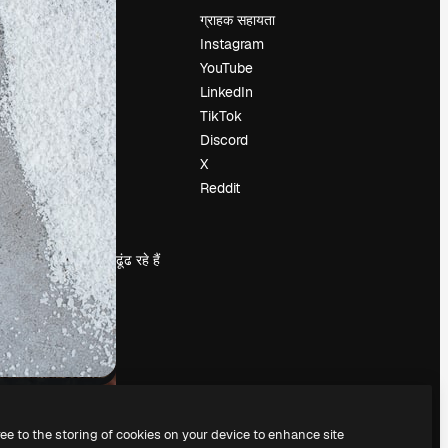
मूल्य निर्धारण
ग्राहक सहायता
हमारे बारे में
Instagram
रिव्यू
YouTube
करियर
LinkedIn
खोज रुझान
TikTok
ब्लॉग
Discord
घटनाक्रम
X
Slidesgo
Reddit
सामग्री बेचें
प्रेस कक्ष
magnific.ai ढूंढ रहे हैं
ree to the storing of cookies on your device to enhance site