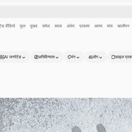
ेड वीडियो
फूल
दुखद
सफेद
काला
अंधेरा
प्रकाश
आत्मा
मांस
खालीपन
AI जनरेटेड
अभिविन्यास
रंग
लोग
फ़ाइल प्रक
प्रोडक्ट्स
शुरू करें