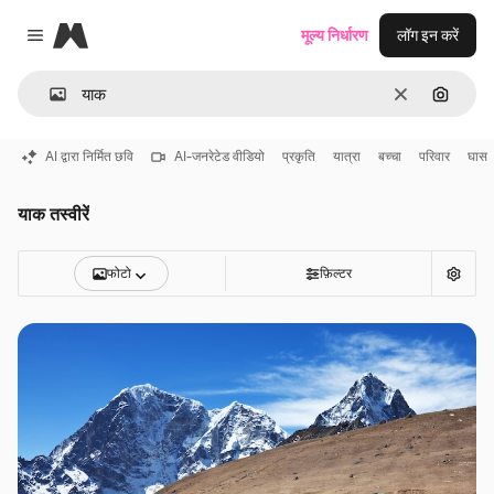
Magnific
मूल्य निर्धारण
लॉग इन करें
Close menu
साफ़
इमेज से ख
AI द्वारा निर्मित छवि
AI-जनरेटेड वीडियो
प्रकृति
यात्रा
बच्चा
परिवार
घास
याक तस्वीरें
फोटो
फ़िल्टर