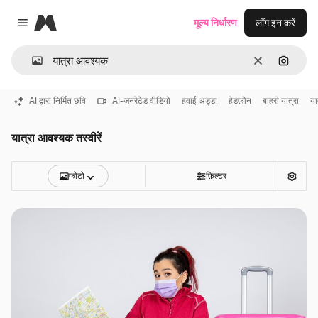
Magnific
मूल्य निर्धारण
लॉग इन करें
Close menu
साफ़
इमेज से ख
AI द्वारा निर्मित छवि
AI-जनरेटेड वीडियो
हवाई अड्डा
हेडफ़ोन
बाहरी यात्रा
या
यात्रा आवश्यक तस्वीरें
फोटो
फ़िल्टर