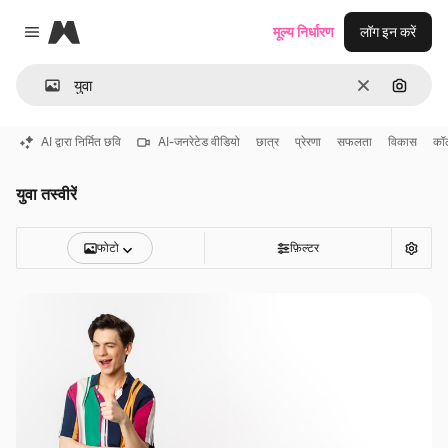
Magnific
मूल्य निर्धारण
लॉग इन करें
Close menu
साफ़
इमेज से ख
AI द्वारा निर्मित छवि
AI-जनरेटेड वीडियो
छात्र
प्रेरणा
सफलता
विकास
कॉल
युवा तस्वीरें
फोटो
फ़िल्टर