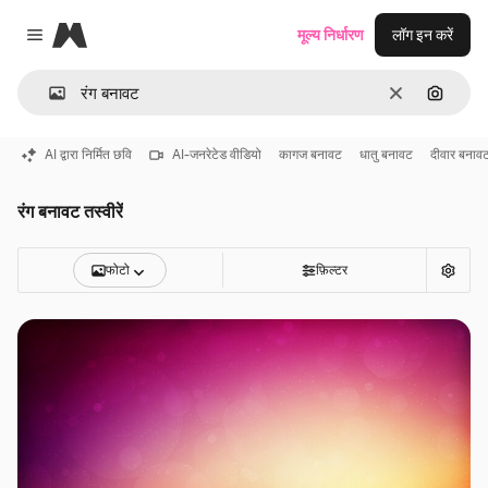
Magnific
मूल्य निर्धारण
लॉग इन करें
Close menu
साफ़
इमेज से ख
AI द्वारा निर्मित छवि
AI-जनरेटेड वीडियो
कागज बनावट
धातु बनावट
दीवार बनाव
रंग बनावट तस्वीरें
फोटो
फ़िल्टर