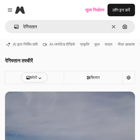
Magnific
मूल्य निर्धारण
लॉग इन करें
Close menu
साफ़
इमेज से ख
AI द्वारा निर्मित छवि
AI-जनरेटेड वीडियो
प्रकृति
फूल
यात्रा
नीला आकाश
रेगिस्तान तस्वीरें
फोटो
फ़िल्टर