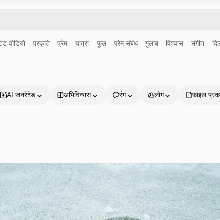
ेड वीडियो
प्रकृति
प्रेम
यात्रा
फूल
प्रेम संबंध
गुलाब
विश्वास
संगीत
दि
AI जनरेटेड
अभिविन्यास
रंग
लोग
फ़ाइल प्रक
प्रोडक्ट्स
शुरू करें