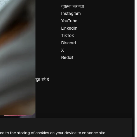
मूल्य निर्धारण
ग्राहक सहायता
हमारे बारे में
Instagram
रिव्यू
YouTube
करियर
LinkedIn
खोज रुझान
TikTok
ब्लॉग
Discord
घटनाक्रम
X
Slidesgo
Reddit
सामग्री बेचें
प्रेस कक्ष
magnific.ai ढूंढ रहे हैं
ree to the storing of cookies on your device to enhance site