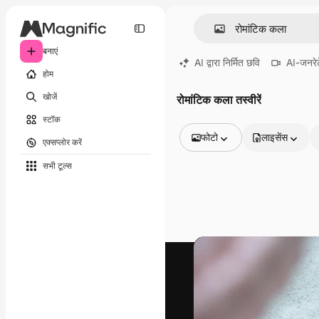
बनाएं
AI द्वारा निर्मित छवि
AI-जनरेट
होम
खोजें
रोमांटिक कला तस्वीरें
स्टॉक
फोटो
लाइसेंस
एक्सप्लोर करें
सभी इमेज
सभी टूल्‍स
वेक्टर
चित्रण
फोटो
PSD
टेम्पलेट
मॉकअप
वीडियो
फ़ुटेज
मोशन ग्राफ़िक्स
वीडियो टेम्पलेट्स
आइकन
3D मॉडल
फ़ॉन्ट