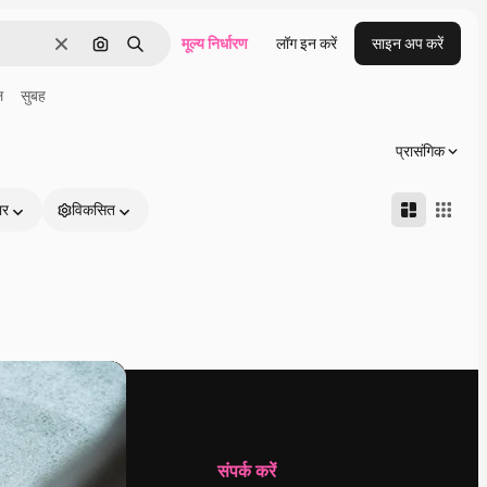
मूल्य निर्धारण
लॉग इन करें
साइन अप करें
साफ़
इमेज से खोजें
खोजें
ल
सुबह
प्रासंगिक
ार
विकसित
कंपनी
संपर्क करें