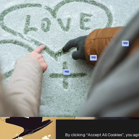
 बनाने के लिए क्रिएटिव प्लेटफॉर्म।
Spaces
Academy
ेज, एजेंसियों और स्टूडियो में 1
AI सहायक
दस्तावेज़ीकरण
ब्सक्राइबर।
एआई इमेज जेनरेटर
सहायता
AI वीडियो जनरेटर
उपयोग की शर्तें
एआई वॉयस जनरेटर
गोपनीयता नीति
स्टॉक सामग्री
ओरिजिनल्स
नया
MCP
कुकीज़ नीति
Claude/ChatGPT
नया
ट्रस्ट सेंटर
के लिए
एफिलिएट्स
एजेंट
नया
बिज़नेस
API
मोबाइल ऐप
सभी फ्रीपिक उपकरण
-
2026
Freepik Company S.L.U.
सर्वाधिकार सुरक्षित
.
By clicking “Accept All Cookies”, you ag