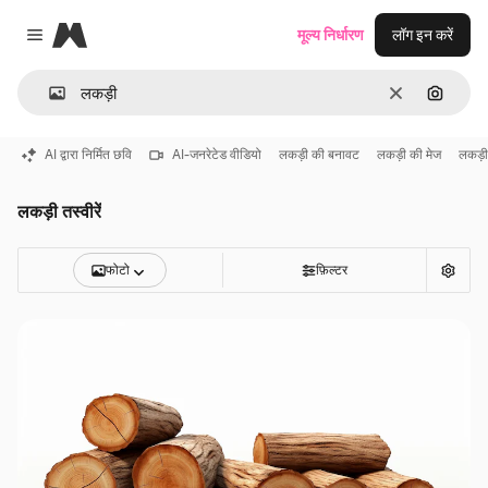
Magnific
मूल्य निर्धारण
लॉग इन करें
Close menu
साफ़
इमेज से ख
AI द्वारा निर्मित छवि
AI-जनरेटेड वीडियो
लकड़ी की बनावट
लकड़ी की मेज
लकड़ी
लकड़ी तस्वीरें
फोटो
फ़िल्टर