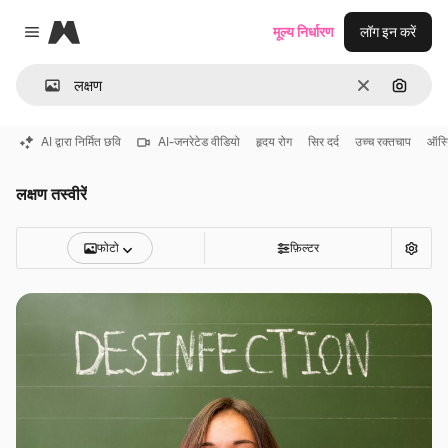
Magnific
मूल्य निर्धारण
लॉग इन करें
Close menu
साफ़
इमेज से ख
AI द्वारा निर्मित छवि
AI-जनरेटेड वीडियो
हृदय रोग
सिर दर्द
उच्च रक्तचाप
ऑस्ट
लक्षण तस्वीरें
फोटो
फ़िल्टर