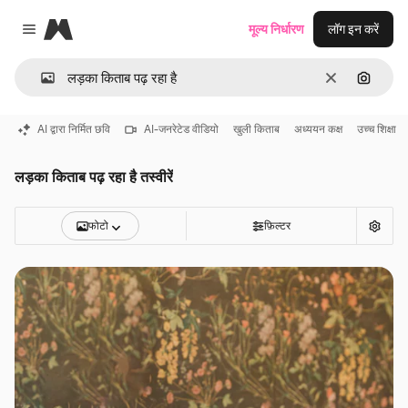
Magnific
मूल्य निर्धारण
लॉग इन करें
Close menu
साफ़
इमेज से ख
AI द्वारा निर्मित छवि
AI-जनरेटेड वीडियो
खुली किताब
अध्ययन कक्ष
उच्च शिक्षा
लड़का किताब पढ़ रहा है तस्वीरें
फोटो
फ़िल्टर