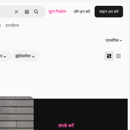
मूल्य निर्धारण
लॉग इन करें
साइन अप करें
साफ़
इमेज से खोजें
खोजें
य
हस्तशिल्प
प्रासंगिक
ार
विकसित
कंपनी
संपर्क करें