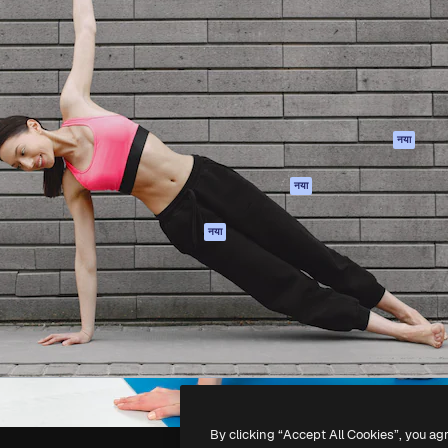
 बनाने के लिए क्रिएटिव प्लेटफॉर्म।
Spaces
Academy
ेज, एजेंसियों और स्टूडियो में 1
AI सहायक
दस्तावेज़ीकरण
ब्सक्राइबर।
एआई इमेज जेनरेटर
सहायता
AI वीडियो जनरेटर
उपयोग की शर्तें
एआई वॉयस जनरेटर
गोपनीयता नीति
स्टॉक सामग्री
ओरिजिनल्स
नया
MCP
कुकीज़ नीति
Claude/ChatGPT
नया
ट्रस्ट सेंटर
के लिए
एफिलिएट्स
एजेंट
नया
बिज़नेस
API
मोबाइल ऐप
सभी फ्रीपिक उपकरण
-
2026
Freepik Company S.L.U.
सर्वाधिकार सुरक्षित
.
By clicking “Accept All Cookies”, you ag