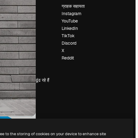
मूल्य निर्धारण
ग्राहक सहायता
हमारे बारे में
Instagram
रिव्यू
YouTube
करियर
LinkedIn
खोज रुझान
TikTok
ब्लॉग
Discord
घटनाक्रम
X
Slidesgo
Reddit
सामग्री बेचें
प्रेस कक्ष
magnific.ai ढूंढ रहे हैं
ree to the storing of cookies on your device to enhance site