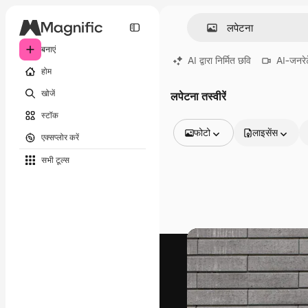
बनाएं
AI द्वारा निर्मित छवि
AI-जनरेट
होम
खोजें
लपेटना तस्वीरें
स्टॉक
फोटो
लाइसेंस
एक्सप्लोर करें
सभी इमेज
सभी टूल्‍स
वेक्टर
चित्रण
फोटो
PSD
टेम्पलेट
मॉकअप
वीडियो
फ़ुटेज
मोशन ग्राफ़िक्स
वीडियो टेम्पलेट्स
आइकन
3D मॉडल
फ़ॉन्ट