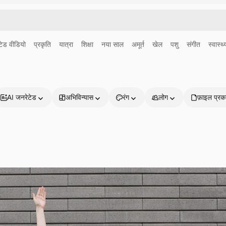
ेड वीडियो
प्रकृति
यात्रा
शिक्षा
नया साल
अमूर्त
खेल
पशु
संगीत
स्वास्थ्
AI जनरेटेड
अभिविन्यास
रंग
लोग
फ़ाइल प्रक
प्रोडक्ट्स
शुरू करें