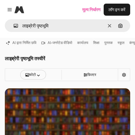
Magnific
मूल्य निर्धारण
लॉग इन करें
Close menu
साफ़
इमेज से ख
AI द्वारा निर्मित छवि
AI-जनरेटेड वीडियो
कार्यालय
शिक्षा
पुस्तक
स्कूल
कंप्
लाइब्रेरी पृष्ठभूमि तस्वीरें
फोटो
फ़िल्टर