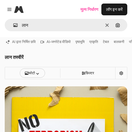
Magnific
मूल्य निर्धारण
लॉग इन करें
Close menu
साफ़
इमेज से ख
AI द्वारा निर्मित छवि
AI-जनरेटेड वीडियो
पृष्ठभूमि
प्रकृति
टेबल
बालकनी
पर
लान तस्वीरें
फोटो
फ़िल्टर