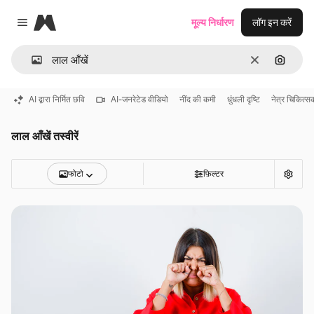
Magnific
मूल्य निर्धारण
लॉग इन करें
Close menu
साफ़
इमेज से ख
AI द्वारा निर्मित छवि
AI-जनरेटेड वीडियो
नींद की कमी
धुंधली दृष्टि
नेत्र चिकित्स
लाल आँखें तस्वीरें
फोटो
फ़िल्टर