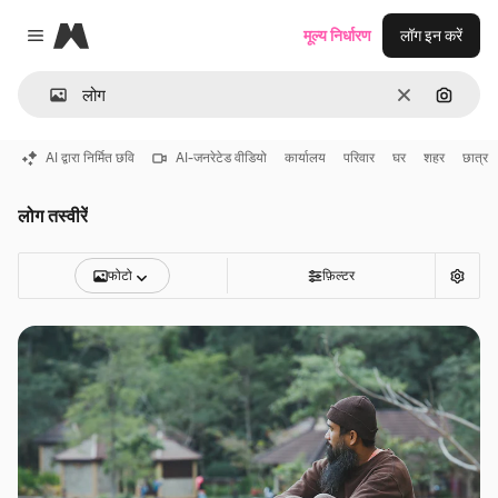
Magnific
मूल्य निर्धारण
लॉग इन करें
Close menu
साफ़
इमेज से ख
AI द्वारा निर्मित छवि
AI-जनरेटेड वीडियो
कार्यालय
परिवार
घर
शहर
छात्र
लोग तस्वीरें
फोटो
फ़िल्टर