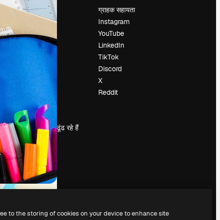
मूल्य निर्धारण
ग्राहक सहायता
हमारे बारे में
Instagram
रिव्यू
YouTube
करियर
LinkedIn
खोज रुझान
TikTok
ब्लॉग
Discord
घटनाक्रम
X
Slidesgo
Reddit
सामग्री बेचें
प्रेस कक्ष
magnific.ai ढूंढ रहे हैं
ree to the storing of cookies on your device to enhance site