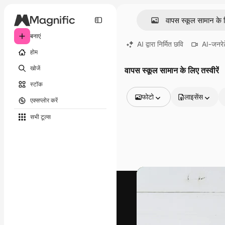
बनाएं
AI द्वारा निर्मित छवि
AI-जनरेट
होम
खोजें
वापस स्कूल सामान के लिए तस्वीरें
स्टॉक
फोटो
लाइसेंस
एक्सप्लोर करें
सभी इमेज
सभी टूल्‍स
वेक्टर
चित्रण
फोटो
PSD
टेम्पलेट
मॉकअप
वीडियो
फ़ुटेज
मोशन ग्राफ़िक्स
वीडियो टेम्पलेट्स
आइकन
3D मॉडल
फ़ॉन्ट