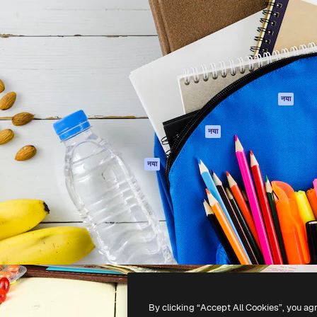
 बनाने के लिए क्रिएटिव प्लेटफॉर्म।
Spaces
Academy
ेज, एजेंसियों और स्टूडियो में 1
AI सहायक
दस्तावेज़ीकरण
ब्सक्राइबर।
एआई इमेज जेनरेटर
सहायता
AI वीडियो जनरेटर
उपयोग की शर्तें
एआई वॉयस जनरेटर
गोपनीयता नीति
स्टॉक सामग्री
ओरिजिनल्स
नया
MCP
कुकीज़ नीति
Claude/ChatGPT
नया
ट्रस्ट सेंटर
के लिए
एफिलिएट्स
एजेंट
नया
बिज़नेस
API
मोबाइल ऐप
सभी फ्रीपिक उपकरण
-
2026
Freepik Company S.L.U.
सर्वाधिकार सुरक्षित
.
By clicking “Accept All Cookies”, you ag