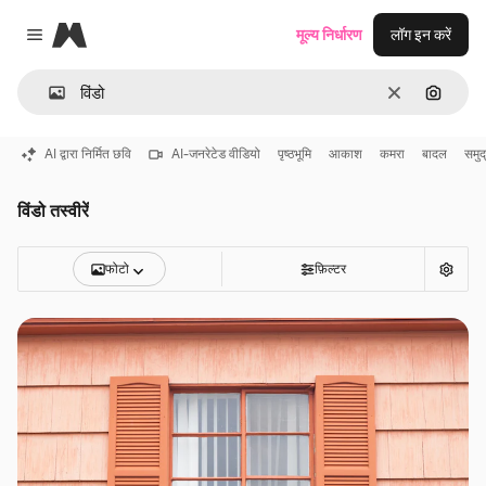
Magnific
मूल्य निर्धारण
लॉग इन करें
Close menu
साफ़
इमेज से ख
AI द्वारा निर्मित छवि
AI-जनरेटेड वीडियो
पृष्ठभूमि
आकाश
कमरा
बादल
समुद
विंडो तस्वीरें
फोटो
फ़िल्टर