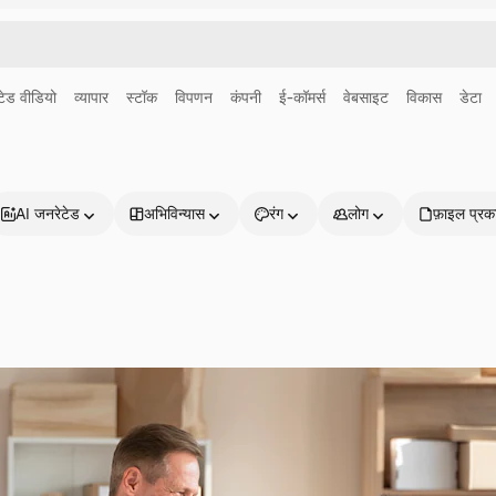
ेड वीडियो
व्यापार
स्टॉक
विपणन
कंपनी
ई-कॉमर्स
वेबसाइट
विकास
डेटा
AI जनरेटेड
अभिविन्यास
रंग
लोग
फ़ाइल प्रक
प्रोडक्ट्स
शुरू करें