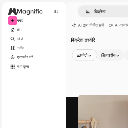
बनाएं
AI द्वारा निर्मित छवि
AI-जनरेट
होम
खोजें
विक्रेता तस्वीरें
स्टॉक
फोटो
लाइसेंस
एक्सप्लोर करें
सभी इमेज
सभी टूल्‍स
वेक्टर
चित्रण
फोटो
PSD
टेम्पलेट
मॉकअप
वीडियो
फ़ुटेज
मोशन ग्राफ़िक्स
वीडियो टेम्पलेट्स
आइकन
3D मॉडल
फ़ॉन्ट