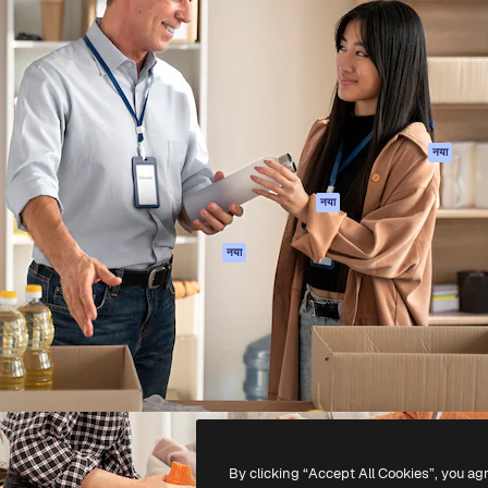
 बनाने के लिए क्रिएटिव प्लेटफॉर्म।
Spaces
Academy
ेज, एजेंसियों और स्टूडियो में 1
AI सहायक
दस्तावेज़ीकरण
ब्सक्राइबर।
एआई इमेज जेनरेटर
सहायता
AI वीडियो जनरेटर
उपयोग की शर्तें
एआई वॉयस जनरेटर
गोपनीयता नीति
स्टॉक सामग्री
ओरिजिनल्स
नया
MCP
कुकीज़ नीति
Claude/ChatGPT
नया
ट्रस्ट सेंटर
के लिए
एफिलिएट्स
एजेंट
नया
बिज़नेस
API
मोबाइल ऐप
सभी फ्रीपिक उपकरण
-
2026
Freepik Company S.L.U.
सर्वाधिकार सुरक्षित
.
By clicking “Accept All Cookies”, you ag