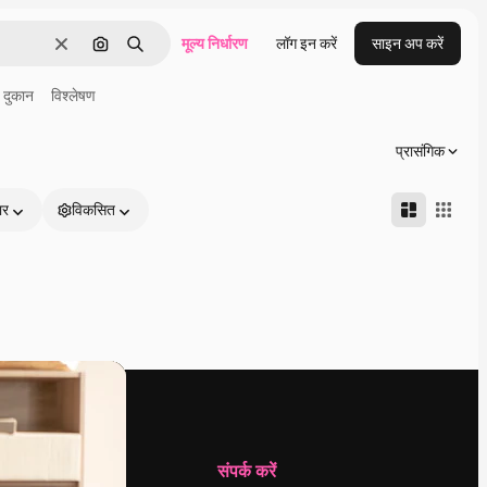
मूल्य निर्धारण
लॉग इन करें
साइन अप करें
साफ़
इमेज से खोजें
खोजें
दुकान
विश्लेषण
प्रासंगिक
ार
विकसित
कंपनी
संपर्क करें