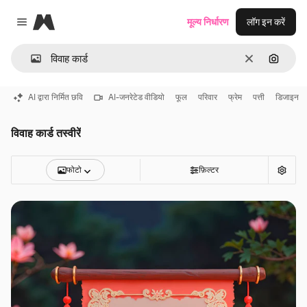
Magnific
मूल्य निर्धारण
लॉग इन करें
Close menu
साफ़
इमेज से ख
AI द्वारा निर्मित छवि
AI-जनरेटेड वीडियो
फूल
परिवार
फ्रेम
पत्ती
डिजाइन
विवाह कार्ड तस्वीरें
फोटो
फ़िल्टर