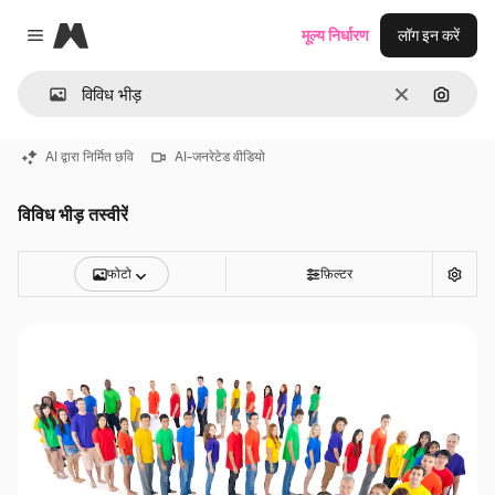
Magnific
मूल्य निर्धारण
लॉग इन करें
Close menu
साफ़
इमेज से ख
AI द्वारा निर्मित छवि
AI-जनरेटेड वीडियो
विविध भीड़ तस्वीरें
फोटो
फ़िल्टर