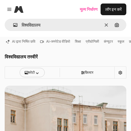
Magnific
मूल्य निर्धारण
लॉग इन करें
Close menu
साफ़
इमेज से ख
AI द्वारा निर्मित छवि
AI-जनरेटेड वीडियो
शिक्षा
प्रौद्योगिकी
कंप्यूटर
स्कूल
छ
विश्वविद्यालय तस्वीरें
फोटो
फ़िल्टर