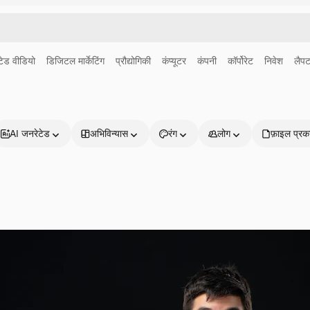
ेड वीडियो
डिजिटल मार्केटिंग
प्रौद्योगिकी
कंप्यूटर
कंपनी
कॉर्पोरेट
निवेश
लैपट
AI जनरेटेड
अभिविन्यास
रंग
लोग
फ़ाइल प्रक
प्रोडक्ट्स
शुरू करें