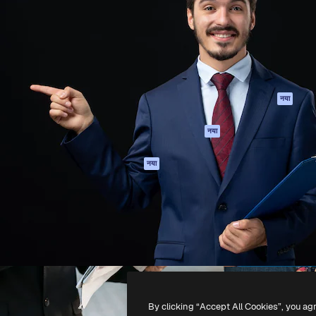
 बनाने के लिए क्रिएटिव प्लेटफॉर्म।
Spaces
Academy
ेज, एजेंसियों और स्टूडियो में 1
AI सहायक
दस्तावेज़ीकरण
ब्सक्राइबर।
एआई इमेज जेनरेटर
सहायता
AI वीडियो जनरेटर
उपयोग की शर्तें
एआई वॉयस जनरेटर
गोपनीयता नीति
स्टॉक सामग्री
ओरिजिनल्स
नया
MCP
कुकीज़ नीति
Claude/ChatGPT
नया
ट्रस्ट सेंटर
के लिए
एफिलिएट्स
एजेंट
नया
बिज़नेस
API
मोबाइल ऐप
सभी फ्रीपिक उपकरण
-
2026
Freepik Company S.L.U.
सर्वाधिकार सुरक्षित
.
By clicking “Accept All Cookies”, you ag