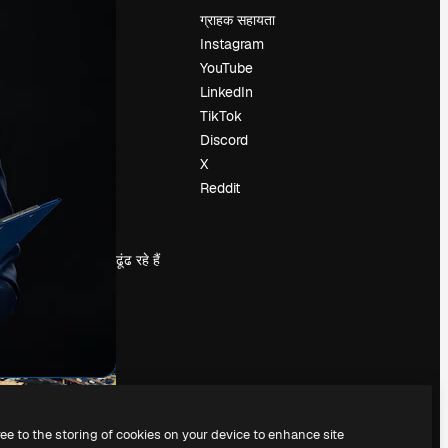
मूल्य निर्धारण
ग्राहक सहायता
हमारे बारे में
Instagram
रिव्यू
YouTube
करियर
LinkedIn
खोज रुझान
TikTok
ब्लॉग
Discord
घटनाक्रम
X
Slidesgo
Reddit
सामग्री बेचें
प्रेस कक्ष
magnific.ai ढूंढ रहे हैं
ree to the storing of cookies on your device to enhance site