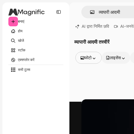
बनाएं
AI द्वारा निर्मित छवि
AI-जनरेट
होम
खोजें
व्यापारी आदमी तस्वीरें
स्टॉक
फोटो
लाइसेंस
एक्सप्लोर करें
सभी इमेज
सभी टूल्‍स
वेक्टर
चित्रण
फोटो
PSD
टेम्पलेट
मॉकअप
वीडियो
फ़ुटेज
मोशन ग्राफ़िक्स
वीडियो टेम्पलेट्स
आइकन
3D मॉडल
फ़ॉन्ट