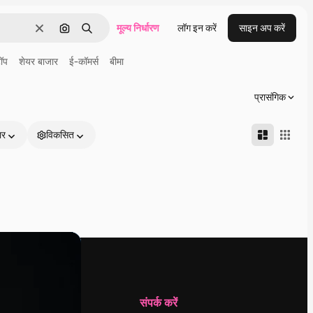
मूल्य निर्धारण
लॉग इन करें
साइन अप करें
साफ़
इमेज से खोजें
खोजें
ॉप
शेयर बाजार
ई-कॉमर्स
बीमा
प्रासंगिक
ार
विकसित
कंपनी
संपर्क करें