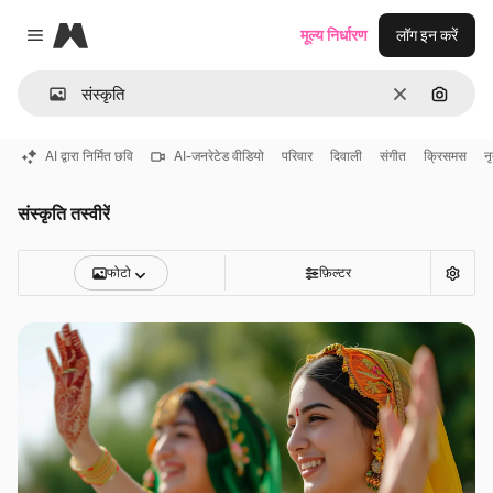
Magnific
मूल्य निर्धारण
लॉग इन करें
Close menu
साफ़
इमेज से ख
AI द्वारा निर्मित छवि
AI-जनरेटेड वीडियो
परिवार
दिवाली
संगीत
क्रिसमस
नृ
संस्कृति तस्वीरें
फोटो
फ़िल्टर