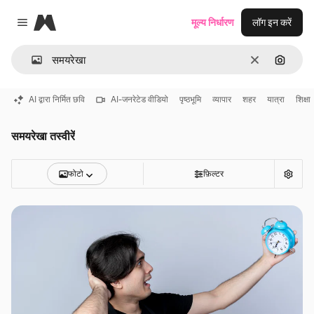
Magnific
मूल्य निर्धारण
लॉग इन करें
Close menu
साफ़
इमेज से ख
AI द्वारा निर्मित छवि
AI-जनरेटेड वीडियो
पृष्ठभूमि
व्यापार
शहर
यात्रा
शिक्षा
समयरेखा तस्वीरें
फोटो
फ़िल्टर