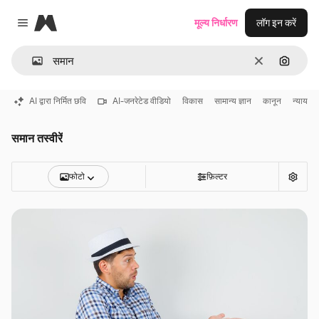
Magnific
मूल्य निर्धारण
लॉग इन करें
Close menu
साफ़
इमेज से ख
AI द्वारा निर्मित छवि
AI-जनरेटेड वीडियो
विकास
सामान्य ज्ञान
कानून
न्याय
समान तस्वीरें
फोटो
फ़िल्टर