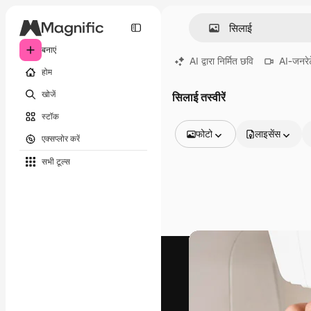
बनाएं
AI द्वारा निर्मित छवि
AI-जनरेट
होम
खोजें
सिलाई तस्वीरें
स्टॉक
फोटो
लाइसेंस
एक्सप्लोर करें
सभी इमेज
सभी टूल्‍स
वेक्टर
चित्रण
फोटो
PSD
टेम्पलेट
मॉकअप
वीडियो
फ़ुटेज
मोशन ग्राफ़िक्स
वीडियो टेम्पलेट्स
आइकन
3D मॉडल
फ़ॉन्ट