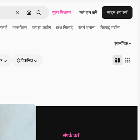
मूल्य निर्धारण
लॉग इन करें
साइन अप करें
साफ़
इमेज से खोजें
खोजें
सिलाई
हस्तशिल्प
कपड़ा उद्योग
हाथ सिलाई
पैटर्न बनाना
सिलाई मशीन
प्रासंगिक
ार
विकसित
कंपनी
संपर्क करें