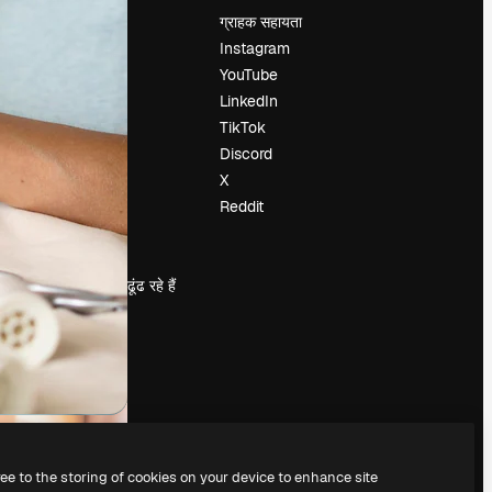
मूल्य निर्धारण
ग्राहक सहायता
हमारे बारे में
Instagram
रिव्यू
YouTube
करियर
LinkedIn
खोज रुझान
TikTok
ब्लॉग
Discord
घटनाक्रम
X
Slidesgo
Reddit
सामग्री बेचें
प्रेस कक्ष
magnific.ai ढूंढ रहे हैं
ree to the storing of cookies on your device to enhance site