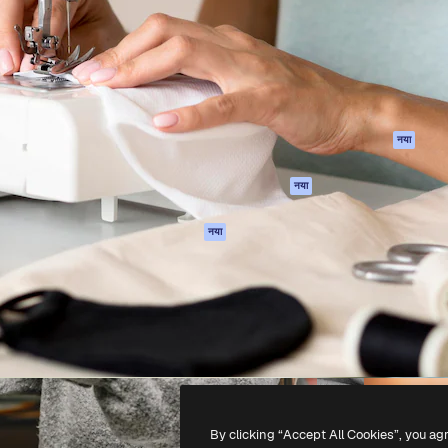
 बनाने के लिए क्रिएटिव प्लेटफॉर्म।
Spaces
Academy
ेज, एजेंसियों और स्टूडियो में 1
AI सहायक
दस्तावेज़ीकरण
ब्सक्राइबर।
एआई इमेज जेनरेटर
सहायता
AI वीडियो जनरेटर
उपयोग की शर्तें
एआई वॉयस जनरेटर
गोपनीयता नीति
स्टॉक सामग्री
ओरिजिनल्स
नया
MCP
कुकीज़ नीति
Claude/ChatGPT
नया
ट्रस्ट सेंटर
के लिए
एफिलिएट्स
एजेंट
नया
बिज़नेस
API
मोबाइल ऐप
सभी फ्रीपिक उपकरण
-
2026
Freepik Company S.L.U.
सर्वाधिकार सुरक्षित
.
By clicking “Accept All Cookies”, you ag