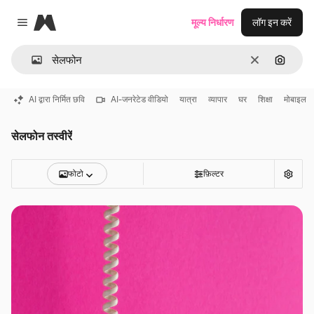
Magnific
मूल्य निर्धारण
लॉग इन करें
Close menu
साफ़
इमेज से ख
AI द्वारा निर्मित छवि
AI-जनरेटेड वीडियो
यात्रा
व्यापार
घर
शिक्षा
मोबाइल
सेलफोन तस्वीरें
फोटो
फ़िल्टर