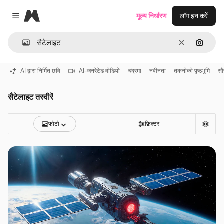
Magnific
मूल्य निर्धारण
लॉग इन करें
Close menu
साफ़
इमेज से ख
AI द्वारा निर्मित छवि
AI-जनरेटेड वीडियो
चंद्रमा
नवीनता
तकनीकी पृष्ठभूमि
सौ
सैटेलाइट तस्वीरें
फोटो
फ़िल्टर