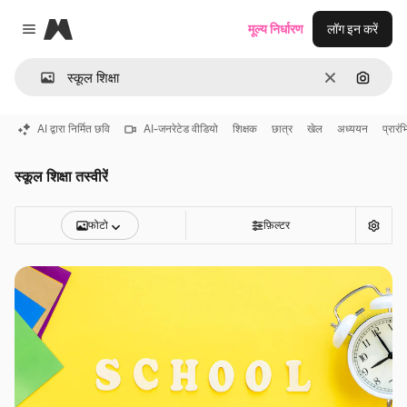
Magnific
मूल्य निर्धारण
लॉग इन करें
Close menu
साफ़
इमेज से ख
AI द्वारा निर्मित छवि
AI-जनरेटेड वीडियो
शिक्षक
छात्र
खेल
अध्ययन
प्रार
स्कूल शिक्षा तस्वीरें
फोटो
फ़िल्टर