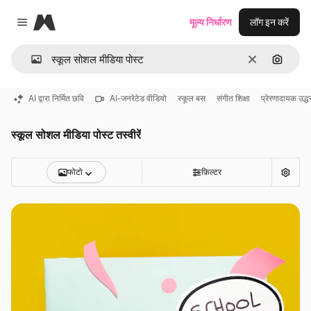
Magnific
मूल्य निर्धारण
लॉग इन करें
Close menu
साफ़
इमेज से ख
AI द्वारा निर्मित छवि
AI-जनरेटेड वीडियो
स्कूल बस
संगीत शिक्षा
प्रेरणादायक उद्ध
स्कूल सोशल मीडिया पोस्ट तस्वीरें
फोटो
फ़िल्टर