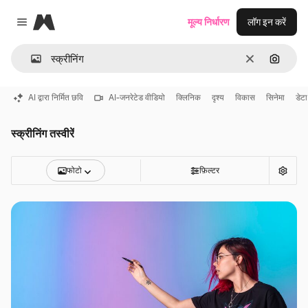
Magnific
मूल्य निर्धारण
लॉग इन करें
Close menu
साफ़
इमेज से ख
AI द्वारा निर्मित छवि
AI-जनरेटेड वीडियो
क्लिनिक
दृश्य
विकास
सिनेमा
डेटा
स्क्रीनिंग तस्वीरें
फोटो
फ़िल्टर