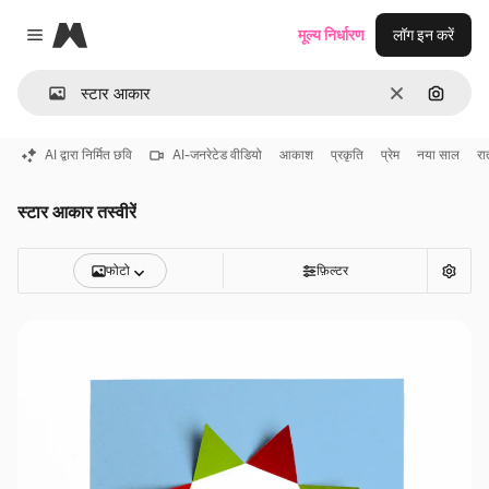
Magnific
मूल्य निर्धारण
लॉग इन करें
Close menu
साफ़
इमेज से ख
AI द्वारा निर्मित छवि
AI-जनरेटेड वीडियो
आकाश
प्रकृति
प्रेम
नया साल
र
स्टार आकार तस्वीरें
फोटो
फ़िल्टर