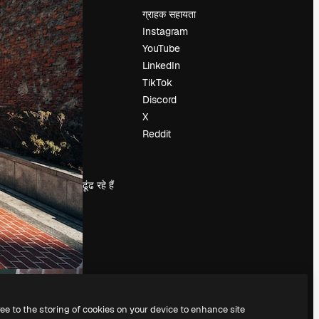
मूल्य निर्धारण
ग्राहक सहायता
हमारे बारे में
Instagram
रिव्यू
YouTube
करियर
LinkedIn
खोज रुझान
TikTok
ब्लॉग
Discord
घटनाक्रम
X
Slidesgo
Reddit
सामग्री बेचें
प्रेस कक्ष
magnific.ai ढूंढ रहे हैं
ree to the storing of cookies on your device to enhance site