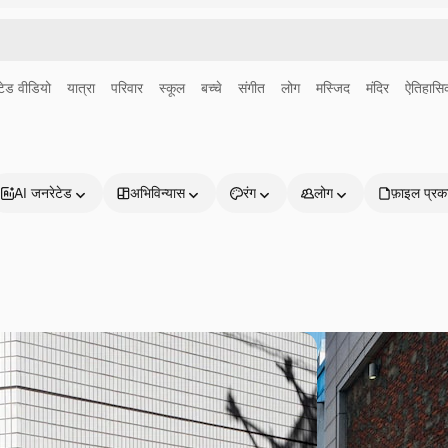
ेड वीडियो
यात्रा
परिवार
स्कूल
बच्चे
संगीत
लोग
मस्जिद
मंदिर
ऐतिहासि
AI जनरेटेड
अभिविन्यास
रंग
लोग
फ़ाइल प्रक
प्रोडक्ट्स
शुरू करें