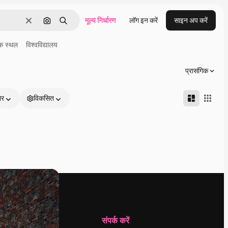
मूल्य निर्धारण
लॉग इन करें
साइन अप करें
साफ़
इमेज से खोजें
खोजें
क स्थल
विश्वविद्यालय
प्रासंगिक
ार
विकसित
कंपनी
संपर्क करें