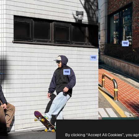
 बनाने के लिए क्रिएटिव प्लेटफॉर्म।
Spaces
Academy
ेज, एजेंसियों और स्टूडियो में 1
AI सहायक
दस्तावेज़ीकरण
ब्सक्राइबर।
एआई इमेज जेनरेटर
सहायता
AI वीडियो जनरेटर
उपयोग की शर्तें
एआई वॉयस जनरेटर
गोपनीयता नीति
स्टॉक सामग्री
ओरिजिनल्स
नया
MCP
कुकीज़ नीति
Claude/ChatGPT
नया
ट्रस्ट सेंटर
के लिए
एफिलिएट्स
एजेंट
नया
बिज़नेस
API
मोबाइल ऐप
सभी फ्रीपिक उपकरण
-
2026
Freepik Company S.L.U.
सर्वाधिकार सुरक्षित
.
By clicking “Accept All Cookies”, you ag