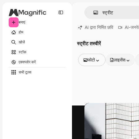
बनाएं
AI द्वारा निर्मित छवि
AI-जनरेट
होम
खोजें
स्ट्रीट तस्वीरें
स्टॉक
फोटो
लाइसेंस
एक्सप्लोर करें
सभी इमेज
सभी टूल्‍स
वेक्टर
चित्रण
फोटो
PSD
टेम्पलेट
मॉकअप
वीडियो
फ़ुटेज
मोशन ग्राफ़िक्स
वीडियो टेम्पलेट्स
आइकन
3D मॉडल
फ़ॉन्ट