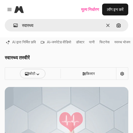
Magnific
मूल्य निर्धारण
लॉग इन करें
Close menu
साफ़
इमेज से ख
AI द्वारा निर्मित छवि
AI-जनरेटेड वीडियो
डॉक्टर
पानी
फिटनेस
स्वस्थ भोजन
स्वास्थ्य तस्वीरें
फोटो
फ़िल्टर