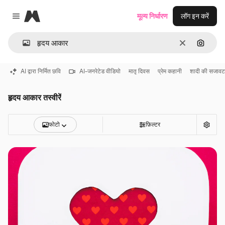
Magnific
मूल्य निर्धारण
लॉग इन करें
Close menu
साफ़
इमेज से ख
AI द्वारा निर्मित छवि
AI-जनरेटेड वीडियो
मातृ दिवस
प्रेम कहानी
शादी की सजावट
हृदय आकार तस्वीरें
फोटो
फ़िल्टर