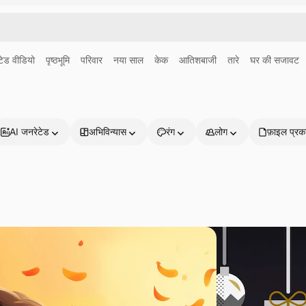
ेड वीडियो
पृष्ठभूमि
परिवार
नया साल
केक
आतिशबाजी
तारे
घर की सजावट
AI जनरेटेड
अभिविन्यास
रंग
लोग
फ़ाइल प्रक
प्रोडक्ट्स
शुरू करें