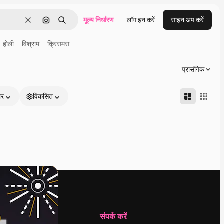
मूल्य निर्धारण
लॉग इन करें
साइन अप करें
साफ़
इमेज से खोजें
खोजें
होली
विश्राम
क्रिसमस
प्रासंगिक
ार
विकसित
कंपनी
संपर्क करें