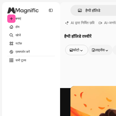
बनाएं
AI द्वारा निर्मित छवि
AI-जनरेट
होम
खोजें
हैप्पी हॉलिडे तस्वीरें
स्टॉक
फोटो
लाइसेंस
एक्सप्लोर करें
सभी इमेज
सभी टूल्‍स
वेक्टर
चित्रण
फोटो
PSD
टेम्पलेट
मॉकअप
वीडियो
फ़ुटेज
मोशन ग्राफ़िक्स
वीडियो टेम्पलेट्स
आइकन
3D मॉडल
फ़ॉन्ट