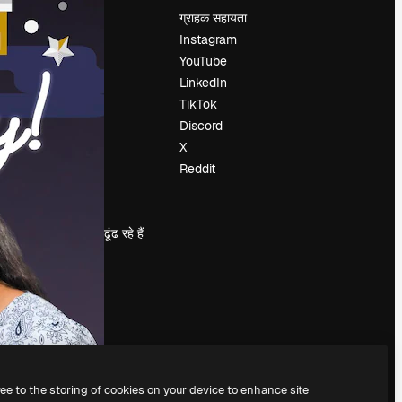
मूल्य निर्धारण
ग्राहक सहायता
हमारे बारे में
Instagram
रिव्यू
YouTube
करियर
LinkedIn
खोज रुझान
TikTok
ब्लॉग
Discord
घटनाक्रम
X
Slidesgo
Reddit
सामग्री बेचें
प्रेस कक्ष
magnific.ai ढूंढ रहे हैं
ree to the storing of cookies on your device to enhance site