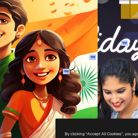
 बनाने के लिए क्रिएटिव प्लेटफॉर्म।
Spaces
Academy
ेज, एजेंसियों और स्टूडियो में 1
AI सहायक
दस्तावेज़ीकरण
ब्सक्राइबर।
एआई इमेज जेनरेटर
सहायता
AI वीडियो जनरेटर
उपयोग की शर्तें
एआई वॉयस जनरेटर
गोपनीयता नीति
स्टॉक सामग्री
ओरिजिनल्स
नया
MCP
कुकीज़ नीति
Claude/ChatGPT
नया
ट्रस्ट सेंटर
के लिए
एफिलिएट्स
एजेंट
नया
बिज़नेस
API
मोबाइल ऐप
सभी फ्रीपिक उपकरण
-
2026
Freepik Company S.L.U.
सर्वाधिकार सुरक्षित
.
By clicking “Accept All Cookies”, you ag