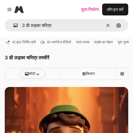
Magnific
मूल्य निर्धारण
लॉग इन करें
Close menu
साफ़
इमेज से ख
AI द्वारा निर्मित छवि
AI-जनरेटेड वीडियो
प्यारा बच्चा
लड़के का चेहरा
युवा पुरुष
3 डी लड़का चरित्र तस्वीरें
फोटो
फ़िल्टर