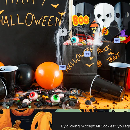
 बनाने के लिए क्रिएटिव प्लेटफॉर्म।
Spaces
Academy
ेज, एजेंसियों और स्टूडियो में 1
AI सहायक
दस्तावेज़ीकरण
ब्सक्राइबर।
एआई इमेज जेनरेटर
सहायता
AI वीडियो जनरेटर
उपयोग की शर्तें
एआई वॉयस जनरेटर
गोपनीयता नीति
स्टॉक सामग्री
ओरिजिनल्स
नया
MCP
कुकीज़ नीति
Claude/ChatGPT
नया
ट्रस्ट सेंटर
के लिए
एफिलिएट्स
एजेंट
नया
बिज़नेस
API
मोबाइल ऐप
सभी फ्रीपिक उपकरण
-
2026
Freepik Company S.L.U.
सर्वाधिकार सुरक्षित
.
By clicking “Accept All Cookies”, you ag