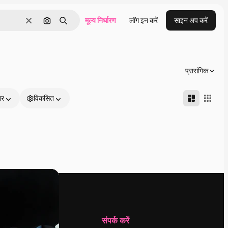
मूल्य निर्धारण
लॉग इन करें
साइन अप करें
साफ़
इमेज से खोजें
खोजें
प्रासंगिक
ार
विकसित
कंपनी
संपर्क करें