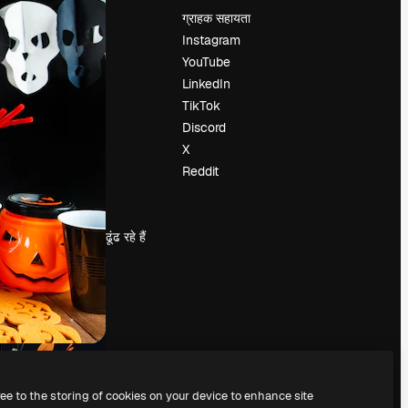
मूल्य निर्धारण
ग्राहक सहायता
हमारे बारे में
Instagram
रिव्यू
YouTube
करियर
LinkedIn
खोज रुझान
TikTok
ब्लॉग
Discord
घटनाक्रम
X
Slidesgo
Reddit
सामग्री बेचें
प्रेस कक्ष
magnific.ai ढूंढ रहे हैं
ree to the storing of cookies on your device to enhance site