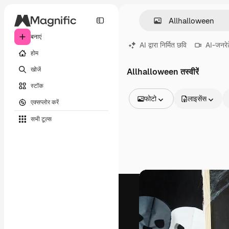
बनाएं
AI द्वारा निर्मित छवि
AI-जनरेट
होम
खोजें
Allhalloween तस्वीरें
स्टॉक
फोटो
लाइसेंस
एक्सप्लोर करें
सभी इमेज
सभी टूल्‍स
वेक्टर
चित्रण
फोटो
PSD
टेम्पलेट
मॉकअप
वीडियो
फ़ुटेज
मोशन ग्राफ़िक्स
वीडियो टेम्पलेट्स
आइकन
3D मॉडल
फ़ॉन्ट