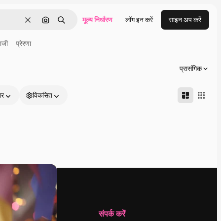
मूल्य निर्धारण
लॉग इन करें
साइन अप करें
साफ़
इमेज से खोजें
खोजें
ाजी
प्रेरणा
प्रासंगिक
ार
विकसित
कंपनी
संपर्क करें