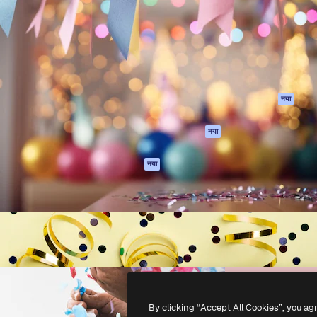
 बनाने के लिए क्रिएटिव प्लेटफॉर्म।
Spaces
Academy
ेज, एजेंसियों और स्टूडियो में 1
AI सहायक
दस्तावेज़ीकरण
ब्सक्राइबर।
एआई इमेज जेनरेटर
सहायता
AI वीडियो जनरेटर
उपयोग की शर्तें
एआई वॉयस जनरेटर
गोपनीयता नीति
स्टॉक सामग्री
ओरिजिनल्स
नया
MCP
कुकीज़ नीति
Claude/ChatGPT
नया
ट्रस्ट सेंटर
के लिए
एफिलिएट्स
एजेंट
नया
बिज़नेस
API
मोबाइल ऐप
सभी फ्रीपिक उपकरण
-
2026
Freepik Company S.L.U.
सर्वाधिकार सुरक्षित
.
By clicking “Accept All Cookies”, you ag