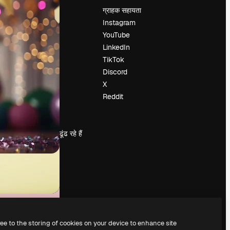
मूल्य निर्धारण
ग्राहक सहायता
हमारे बारे में
Instagram
रिव्यू
YouTube
करियर
LinkedIn
खोज रुझान
TikTok
ब्लॉग
Discord
घटनाक्रम
X
Slidesgo
Reddit
सामग्री बेचें
प्रेस कक्ष
magnific.ai ढूंढ रहे हैं
ree to the storing of cookies on your device to enhance site