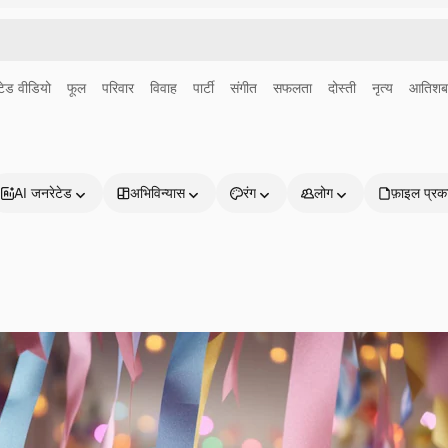
ेड वीडियो
फूल
परिवार
विवाह
पार्टी
संगीत
सफलता
दोस्ती
नृत्य
आतिशब
AI जनरेटेड
अभिविन्यास
रंग
लोग
फ़ाइल प्रक
प्रोडक्ट्स
शुरू करें