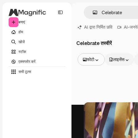
बनाएं
AI द्वारा निर्मित छवि
AI-जनरेट
होम
खोजें
Celebrate तस्वीरें
स्टॉक
फोटो
लाइसेंस
एक्सप्लोर करें
सभी इमेज
सभी टूल्‍स
वेक्टर
चित्रण
फोटो
PSD
टेम्पलेट
मॉकअप
वीडियो
फ़ुटेज
मोशन ग्राफ़िक्स
वीडियो टेम्पलेट्स
आइकन
3D मॉडल
फ़ॉन्ट