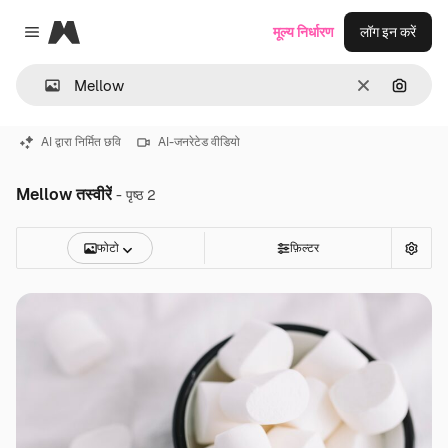
Magnific
मूल्य निर्धारण
लॉग इन करें
Close menu
साफ़
इमेज से ख
AI द्वारा निर्मित छवि
AI-जनरेटेड वीडियो
Mellow तस्वीरें
- पृष्ठ 2
फोटो
फ़िल्टर