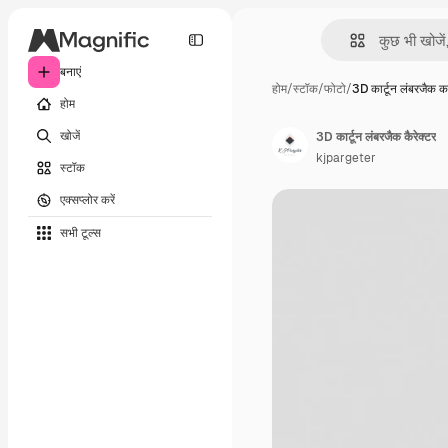
बनाएं
होम
/
स्टॉक
/
फोटो
/
3D कार्टून लंबरजैक 
होम
खोजें
3D कार्टून लंबरजैक कैरेक्टर
kjpargeter
स्टॉक
एक्सप्लोर करें
सभी टूल्‍स