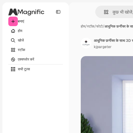
बनाएं
होम
/
स्टॉक
/
फोटो
/
आधुनिक फ़र्नीचर के स
होम
खोजें
आधुनिक फ़र्नीचर के साथ 3D स
kjpargeter
स्टॉक
एक्सप्लोर करें
सभी टूल्‍स