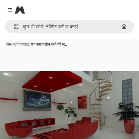
Magnific
Close menu
इमेज से ख
होम
/
स्टॉक
/
फोटो
/
एक समकालीन रहने की ज…