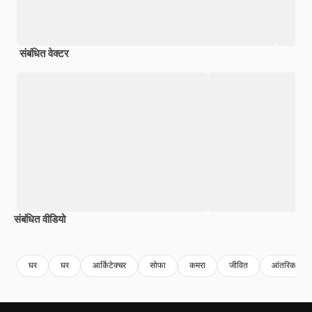
संबंधित वेक्टर
संबंधित वीडियो
Premium
Premium
Premium
Premium
घर
घर
आर्किटेक्चर
सोफा
कमरा
जीवित
आंतरिक