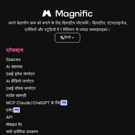
अपने बेहतरीन काम को बनाने के लिए क्रिएटिव प्लेटफॉर्म। क्रिएटिव, एंटरप्राइजेज,
एजेंसियों और स्टूडियो में 1 मिलियन से ज़्यादा सब्सक्राइबर।
हिन्दी
प्रोडक्ट्स
Spaces
AI सहायक
एआई इमेज जेनरेटर
AI वीडियो जनरेटर
एआई वॉयस जनरेटर
स्टॉक सामग्री
MCP Claude/ChatGPT के लिए
नया
एजेंट
नया
API
मोबाइल ऐप
सभी फ्रीपिक उपकरण